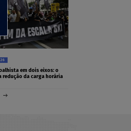
026
balhista em dois eixos: o
a redução da carga horária
g