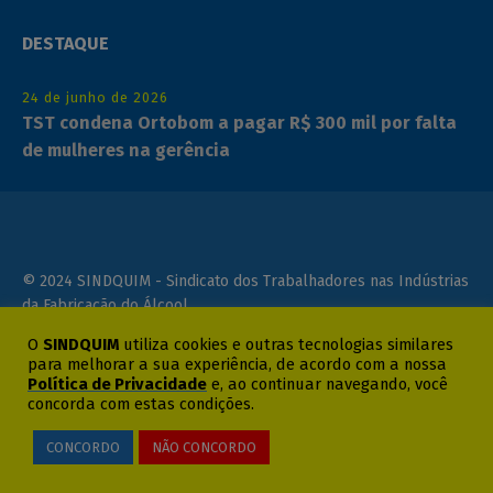
DESTAQUE
24 de junho de 2026
TST condena Ortobom a pagar R$ 300 mil por falta
de mulheres na gerência
© 2024 SINDQUIM - Sindicato dos Trabalhadores nas Indústrias
da Fabricação do Álcool,
Etanol, Bioetanol, Biocombustível, Químicas e Farmacêuticas de
O
SINDQUIM
utiliza cookies e outras tecnologias similares
Ribeirão Preto e Região
para melhorar a sua experiência, de acordo com a nossa
Política de Privacidade
e, ao continuar navegando, você
concorda com estas condições.
por: OnSize Sistemas Web
CONCORDO
NÃO CONCORDO