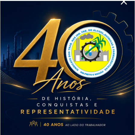
NOSSA HISTÓRIA
Fundado em 1º de maio de 1986 e
atualmente situado na Rua Augusto Severo,
nº 766, Vila Tibério, Ribeirão Preto-SP, o
Sindicato dos Trabalhadores nas Indústrias
da Fabricação…
Continue lendo
SIGA-NOS!
Twitter