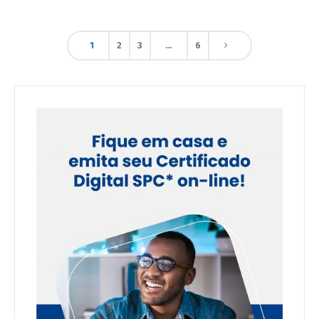
1
2
3
…
6