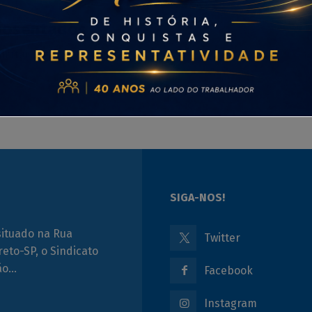
Aposentados
imfar.org.br/
SIGA-NOS!
situado na Rua
Twitter
reto-SP, o Sindicato
ção…
Facebook
Instagram