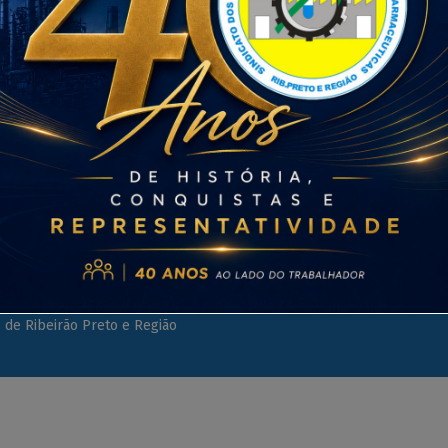
reto-SP, o Sindicato
ção…
Facebook
Instagram
Fale conosco
as da Fabricação do Álcool,
por: OnSize Sistemas Web
s de Ribeirão Preto e Região