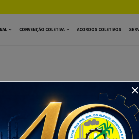
modal-check
ONAL
CONVENÇÃO COLETIVA
ACORDOS COLETIVOS
SER
LUÍS ANTÔNIO MALAGUTTI
ome
INSTITUCIONAL
Diretoria – Gestão 2020/2025
LUÍS ANTÔNIO MAL
SIGA-NOS!
situado na Rua
Twitter